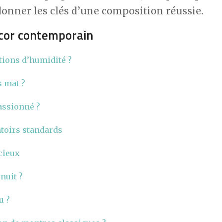
 donner les clés d’une composition réussie.
écor contemporain
tions d’humidité ?
s mat ?
assionné ?
ntoirs standards
écieux
nuit ?
u ?