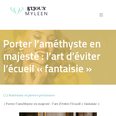
Porter l’améthyste en
majesté : l’art d’éviter
l’écueil « fantaisie »
/
Matériaux et pierres précieuses
/ Porter l’améthyste en majesté : l’art d’éviter l’écueil « fantaisie »