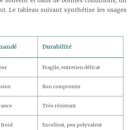
rté souvent et dans de bonnes conditions, un
nt. Le tableau suivant synthétise les usages
mandé
Durabilité
eur
Fragile, entretien délicat
isien
Bon compromis
rance
Très résistant
froid
Excellent, peu polyvalent