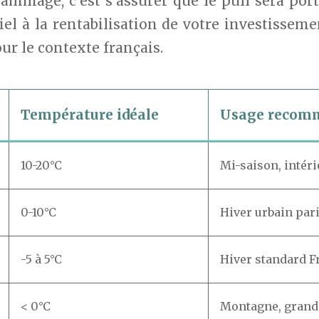
rammage, c’est s’assurer que le pull sera po
iel à la rentabilisation de votre investisseme
 le contexte français.
Température idéale
Usage recom
10-20°C
Mi-saison, intéri
0-10°C
Hiver urbain par
-5 à 5°C
Hiver standard F
< 0°C
Montagne, grand 