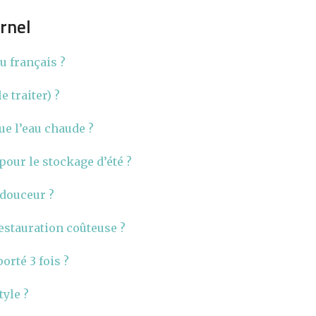
rnel
u français ?
 traiter) ?
ue l’eau chaude ?
pour le stockage d’été ?
 douceur ?
estauration coûteuse ?
orté 3 fois ?
yle ?