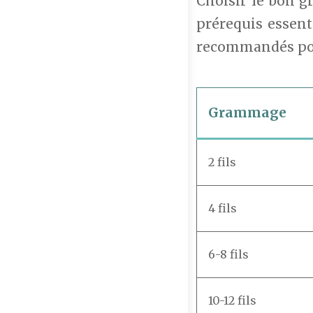
Choisir le bon g
prérequis essent
recommandés pour
Grammage
2 fils
4 fils
6-8 fils
10-12 fils