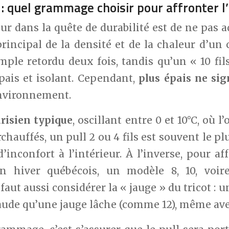
ls : quel grammage choisir pour affronter l
r dans la quête de durabilité est de ne pas a
principal de la densité et de la chaleur d’un
imple retordu deux fois, tandis qu’un « 10 fils
ais et isolant. Cependant,
plus épais ne sig
environnement.
arisien typique
, oscillant entre 0 et 10°C, où 
rchauffés, un pull 2 ou 4 fils est souvent le pl
inconfort à l’intérieur. À l’inverse, pour af
un hiver québécois, un modèle 8, 10, voir
 faut aussi considérer la « jauge » du tricot :
aude qu’une jauge lâche (comme 12), même avec