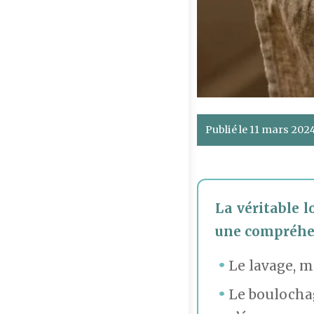
Publié le 11 mars 202
La véritable l
une compréhens
Le lavage, mê
Le boulochag