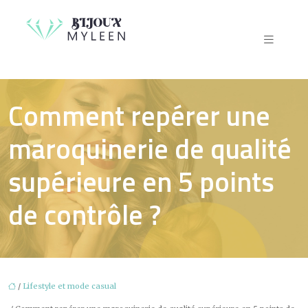
Comment repérer une
maroquinerie de qualité
supérieure en 5 points
de contrôle ?
/
Lifestyle et mode casual